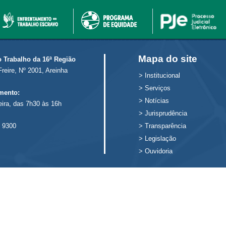
Mapa do site
o Trabalho da 16ª Região
Freire, Nº 2001, Areinha
>
Institucional
>
Serviços
mento:
>
Notícias
eira, das 7h30 às 16h
>
Jurisprudência
 9300
>
Transparência
>
Legislação
>
Ouvidoria