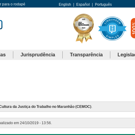
Ir para o rodapé
English
|
Español
|
Português
ias
Jurisprudência
Transparência
Legisla
Cultura da Justiça do Trabalho no Maranhão (CEMOC)
.
tualizado em 24/10/2019 - 13:56.