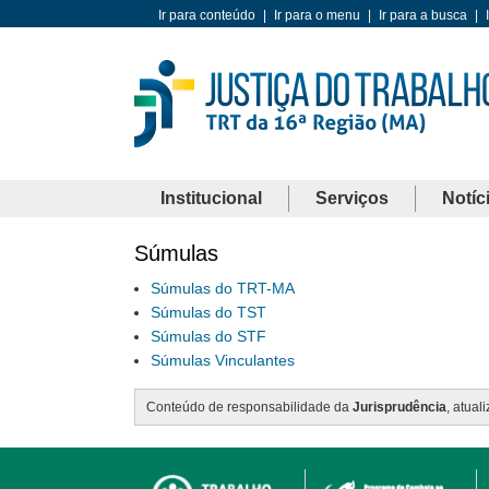
Ir para conteúdo
|
Ir para o menu
|
Ir para a busca
|
Institucional
Serviços
Notíc
Súmulas
Súmulas do TRT-MA
Súmulas do TST
Súmulas do STF
Súmulas Vinculantes
Conteúdo de responsabilidade da
Jurisprudência
, atual