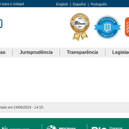
Ir para o rodapé
English
|
Español
|
Português
ias
Jurisprudência
Transparência
Legisla
izado em 24/06/2024 - 14:15.