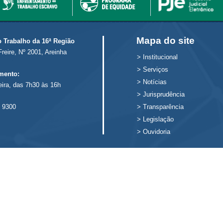
Mapa do site
o Trabalho da 16ª Região
Freire, Nº 2001, Areinha
>
Institucional
>
Serviços
mento:
>
Notícias
eira, das 7h30 às 16h
>
Jurisprudência
 9300
>
Transparência
>
Legislação
>
Ouvidoria