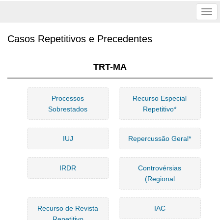
Tog
nav
Casos Repetitivos e Precedentes
TRT-MA
Processos
Recurso Especial
Sobrestados
Repetitivo*
IUJ
Repercussão Geral*
IRDR
Controvérsias
(Regional
Recurso de Revista
IAC
Repetitivo