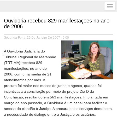
Tog
nav
Ouvidoria recebeu 829 manifestações no ano
de 2006
Segunda-Feira, 29 De Janeiro De 2007 - 0:00
A Ouvidoria Judiciária do
Tribunal Regional do Maranhão
(TRT-MA) recebeu 829
manifestações, no ano de
2006, com uma média de 21
atendimentos por mês. A
procura foi maior nos meses de junho e agosto, quando foi
incentivada a conciliação por meio do projeto Dia D da
Conciliação, resultando em 563 manifestações. Implantada em
março do ano passado, a Ouvidoria é um canal para facilitar o
acesso do cidadão à Justiça. A procura pelos serviços demonstra
a necessidade do diálogo entre a Justiça e os usuários.