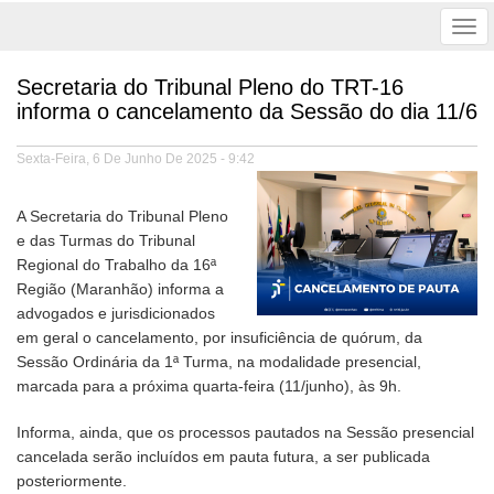
Tog
nav
Secretaria do Tribunal Pleno do TRT-16
informa o cancelamento da Sessão do dia 11/6
Sexta-Feira, 6 De Junho De 2025 - 9:42
A Secretaria do Tribunal Pleno
e das Turmas do Tribunal
Regional do Trabalho da 16ª
Região (Maranhão) informa a
advogados e jurisdicionados
em geral o cancelamento, por insuficiência de quórum, da
Sessão Ordinária da 1ª Turma, na modalidade presencial,
marcada para a próxima quarta-feira (11/junho), às 9h.
Informa, ainda, que os processos pautados na Sessão presencial
cancelada serão incluídos em pauta futura, a ser publicada
posteriormente.