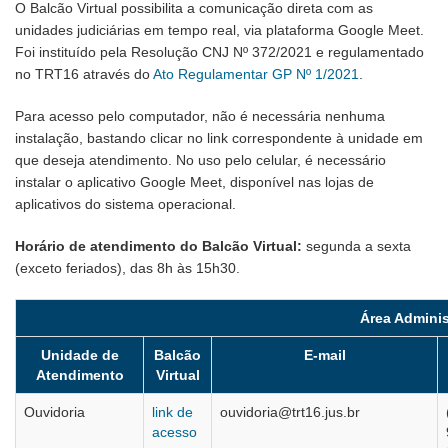
O Balcão Virtual possibilita a comunicação direta com as
unidades judiciárias em tempo real, via plataforma Google Meet.
Foi instituído pela Resolução CNJ Nº 372/2021 e regulamentado
no TRT16 através do
Ato Regulamentar GP Nº 1/2021
.
Para acesso pelo computador, não é necessária nenhuma
instalação, bastando clicar no link correspondente à unidade em
que deseja atendimento. No uso pelo celular, é necessário
instalar o aplicativo Google Meet, disponível nas lojas de
aplicativos do sistema operacional.
Horário de atendimento do Balcão Virtual:
segunda a sexta
(exceto feriados), das 8h às 15h30.
Área Adminis
Unidade de
Balcão
E-mail
Atendimento
Virtual
Ouvidoria
link de
ouvidoria@trt16.jus.br
acesso