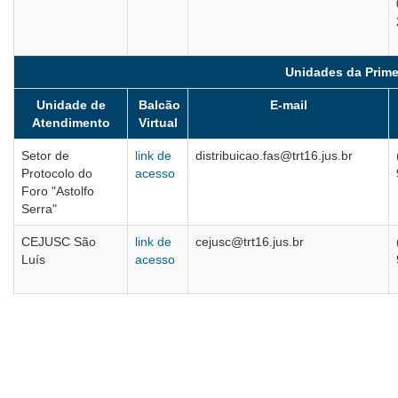
Unidades da Primei
Unidade de
Balcão
E-mail
Atendimento
Virtual
Setor de
link de
distribuicao.fas@trt16.jus.br
Protocolo do
acesso
Foro "Astolfo
Serra"
CEJUSC São
link de
cejusc@trt16.jus.br
Luís
acesso
CEJUSC
link de
cejusc.imperatriz@trt16.jus.br
Imperatriz
acesso
CEJUSC Caxias
link de
cejusc.vtcaxias@trt16.jus.br
acesso