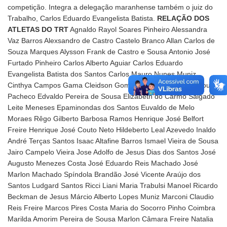
competição. Integra a delegação maranhense também o juiz do
Trabalho, Carlos Eduardo Evangelista Batista.
RELAÇÃO DOS
ATLETAS DO TRT
Agnaldo Rayol Soares Pinheiro Alessandra
Vaz Barros Alexsandro de Castro Castelo Branco Allan Carlos de
Souza Marques Alysson Frank de Castro e Sousa Antonio José
Furtado Pinheiro Carlos Alberto Aguiar Carlos Eduardo
Evangelista Batista dos Santos Carlos Mauro Nunes Muniz
Cinthya Campos Gama Cleidson Gomes de Lima Clemildo Sousa
Pacheco Edvaldo Pereira de Sousa Elizabeth do Carmo Salgado
Leite Meneses Epaminondas dos Santos Euvaldo de Melo
Moraes Rêgo Gilberto Barbosa Ramos Henrique José Belfort
Freire Henrique José Couto Neto Hildeberto Leal Azevedo Inaldo
André Terças Santos Isaac Altafine Barros Ismael Vieira de Sousa
Jairo Campelo Vieira Jose Adolfo de Jesus Dias dos Santos José
Augusto Menezes Costa José Eduardo Reis Machado José
Marlon Machado Spíndola Brandão José Vicente Araújo dos
Santos Ludgard Santos Ricci Liani Maria Trabulsi Manoel Ricardo
Beckman de Jesus Márcio Alberto Lopes Muniz Marconi Claudio
Reis Freire Marcos Pires Costa Maria do Socorro Pinho Coimbra
Marilda Amorim Pereira de Sousa Marlon Câmara Freire Natalia