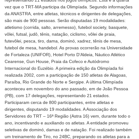
vez que o TRT-MA participa da Olimpíada. Segundo informações
da ANASTRA, entre atletas, técnicos e dirigentes de delegações,
são mais de 900 pessoas. Serão disputadas 19 modalidades:
atletismo (corrida, salto, arremesso), futebol society, basquete,
vôlei, futsal, judô, tênis, natação, ciclismo, vôlei de praia,
futevôlei, pesca, tiro, dama, dominó, xadrez, tênis de mesa,
futebol de mesa, handebol. As provas ocorrerão na Universidade
de Fortaleza (UNIFOR), Hotel Porto D’Aldeia, Náutico Atlético
Cearense, Gun House, Praia da Cofeco e Autódromo
Internacional do Euzébio. A primeira edição da Olimpíada foi
realizada 2002, com a participação de 150 atletas de Alagoas,
Paraíba, Rio Grande do Norte e Sergipe. A última Olimpíada
aconteceu em novembro do ano passado, em de João Pessoa
(PB), com 17 delegações, representando 21 estados.
Participaram cerca de 800 participantes, entre atletas e
dirigentes, disputando 19 modalidades. A Associação dos
Servidores do TRT – 16ª Região (Astra 16) vem, durante todo o
ano, incentivando e auxiliando os atletas. A entidade promoveu
seletivas de dominó, damas e de natação. Foi realizado também
um treinamento de Tiro, no 24BC, preparando os atletas para a