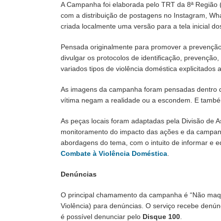
A Campanha foi elaborada pelo TRT da 8ª Região (P
com a distribuição de postagens no Instagram, Wha
criada localmente uma versão para a tela inicial do
Pensada originalmente para promover a prevenção 
divulgar os protocolos de identificação, prevençã
variados tipos de violência doméstica explicitad
As imagens da campanha foram pensadas dentro do 
vítima negam a realidade ou a escondem. E também 
As peças locais foram adaptadas pela Divisão de A
monitoramento do impacto das ações e da campanha
abordagens do tema, com o intuito de informar e 
Combate à Violência Doméstica
.
Denúncias
O principal chamamento da campanha é “Não maquie
Violência) para denúncias. O serviço recebe denún
é possível denunciar pelo
Disque 100
.