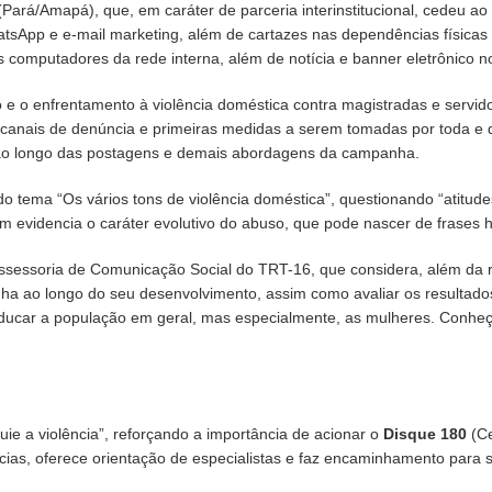
ará/Amapá), que, em caráter de parceria interinstitucional, cedeu ao 
tsApp e e-mail marketing, além de cartazes nas dependências físicas 
s computadores da rede interna, além de notícia e banner eletrônico no 
e o enfrentamento à violência doméstica contra magistradas e servi
o, canais de denúncia e primeiras medidas a serem tomadas por toda e 
os ao longo das postagens e demais abordagens da campanha.
tema “Os vários tons de violência doméstica”, questionando “atitude
evidencia o caráter evolutivo do abuso, que pode nascer de frases hum
ssessoria de Comunicação Social do TRT-16, que considera, além da r
 ao longo do seu desenvolvimento, assim como avaliar os resultados 
educar a população em geral, mas especialmente, as mulheres. Conhe
 a violência”, reforçando a importância de acionar o
Disque 180
(Ce
cias, oferece orientação de especialistas e faz encaminhamento para s