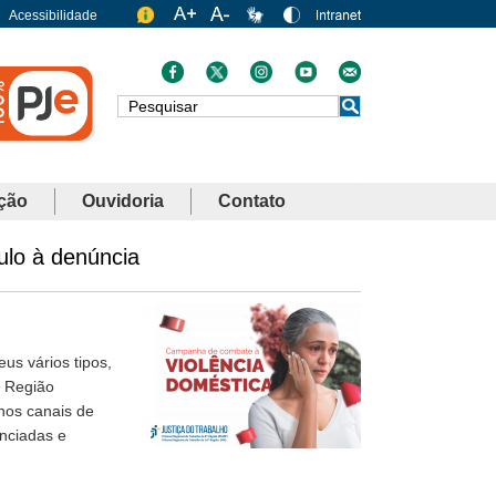
Acessibilidade
Busca
ção
Ouvidoria
Contato
ulo à denúncia
us vários tipos,
ª Região
nos canais de
nciadas e