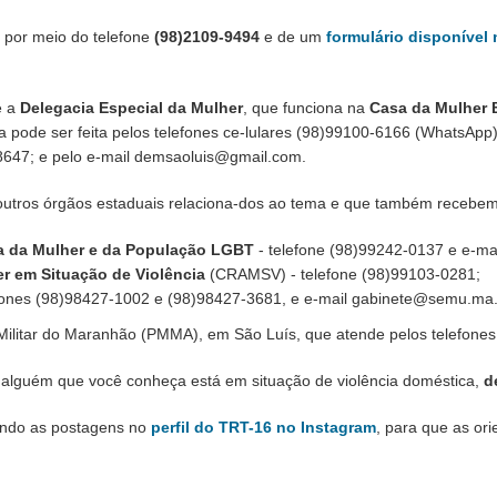
por meio do telefone
(98)2109-9494
e de um
formulário disponível 
é a
Delegacia Especial da Mulher
, que funciona na
Casa da Mulher B
ia pode ser feita pelos telefones ce-lulares (98)99100-6166 (WhatsAp
-8647; e pelo e-mail demsaoluis@gmail.com.
outros órgãos estaduais relaciona-dos ao tema e que também recebe
a da Mulher e da População LGBT
- telefone (98)99242-0137 e e-ma
r em Situação de Violência
(CRAMSV) - telefone (98)99103-0281;
ones (98)98427-1002 e (98)98427-3681, e e-mail gabinete@semu.ma.
a Militar do Maranhão (PMMA), em São Luís, que atende pelos telefon
u alguém que você conheça está em situação de violência doméstica,
d
ando as postagens no
perfil do TRT-16 no Instagram
, para que as o