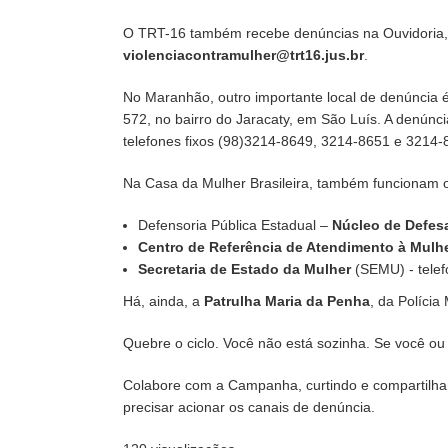
O TRT-16 também recebe denúncias na Ouvidoria, 
violenciacontramulher@trt16.jus.br
.
No Maranhão, outro importante local de denúncia 
572, no bairro do Jaracaty, em São Luís. A denúnc
telefones fixos (98)3214-8649, 3214-8651 e 3214
Na Casa da Mulher Brasileira, também funcionam 
Defensoria Pública Estadual –
Núcleo de Defes
Centro de Referência de Atendimento à Mulhe
Secretaria de Estado da Mulher
(SEMU) - telef
Há, ainda, a
Patrulha Maria da Penha
, da Políci
Quebre o ciclo. Você não está sozinha. Se você o
Colabore com a Campanha, curtindo e compartilh
precisar acionar os canais de denúncia.