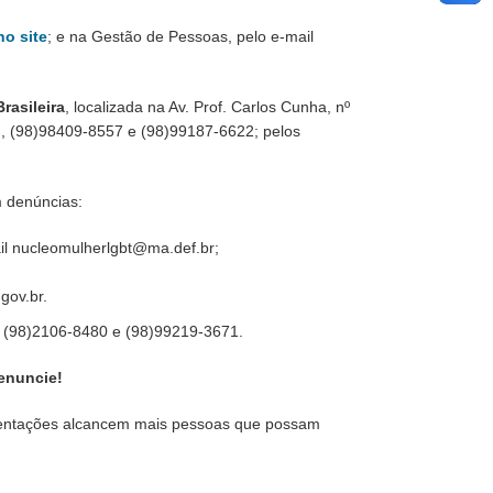
no site
; e na Gestão de Pessoas, pelo e-mail
rasileira
, localizada na Av. Prof. Carlos Cunha, nº
p), (98)98409-8557 e (98)99187-6622; pelos
m denúncias:
il nucleomulherlgbt@ma.def.br;
gov.br.
es (98)2106-8480 e (98)99219-3671.
enuncie!
rientações alcancem mais pessoas que possam