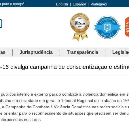
Ir para o rodapé
English
|
Español
|
Português
ias
Jurisprudência
Transparência
Legisla
-16 divulga campanha de conscientização e estím
públicos interno e externo para o combate à violência doméstica em se
balho e à sociedade em geral, o Tribunal Regional do Trabalho da 16
ho, a Campanha de Combate à Violência Doméstica nas redes sociais e 
e orientar para o reconhecimento de situações que precisem ser denu
nterpessoais nos lares.