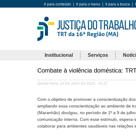
Ir para conteúdo
|
Ir para o menu
|
Ir para a busca
|
Institucional
Serviços
Notíc
Combate à violência doméstica: TRT
Quinta-Feira, 10 De Julho De 2025 - 10:22
Com o objetivo de promover a conscientização dos 
ampliando essa conscientização ao ambiente de tra
(Maranhão) divulgou, no período de 1º a 9 de jul
comunicação interna. Com esse estímulo, espera-s
colaborar para ambientes saudáveis nas relações i