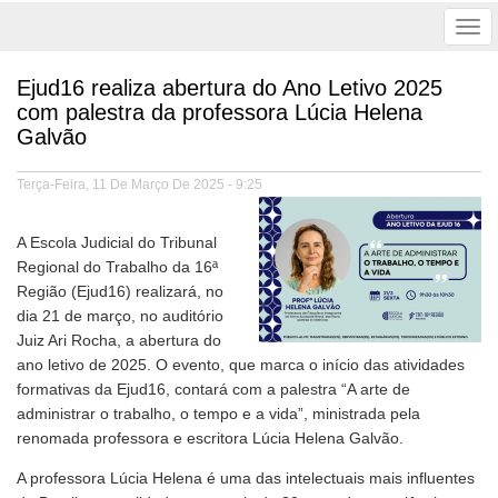
Tog
nav
Ejud16 realiza abertura do Ano Letivo 2025
com palestra da professora Lúcia Helena
Galvão
Terça-Feira, 11 De Março De 2025 - 9:25
A Escola Judicial do Tribunal
Regional do Trabalho da 16ª
Região (Ejud16) realizará, no
dia 21 de março, no auditório
Juiz Ari Rocha, a abertura do
ano letivo de 2025. O evento, que marca o início das atividades
formativas da Ejud16, contará com a palestra “A arte de
administrar o trabalho, o tempo e a vida”, ministrada pela
renomada professora e escritora Lúcia Helena Galvão.
A professora Lúcia Helena é uma das intelectuais mais influentes