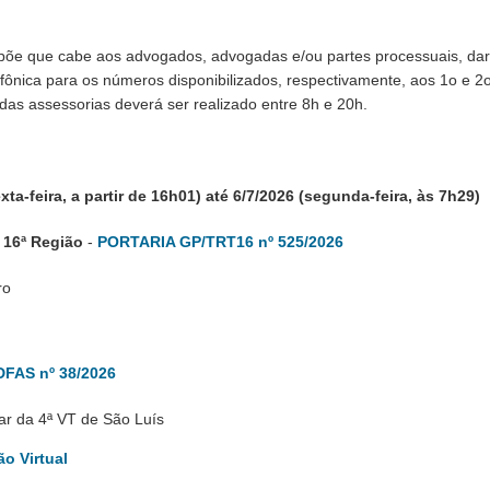
põe que cabe aos advogados, advogadas e/ou partes processuais, dar
efônica para os números disponibilizados, respectivamente, aos 1o e 2o
das assessorias deverá ser realizado entre 8h e 20h.
ta-feira, a partir de 16h01) até 6/7/2026 (segunda-feira, às 7h29)
 16ª Região
-
PORTARIA GP/TRT16 nº 525/2026
ro
FAS nº 38/2026
ar da 4ª VT de São Luís
ão Virtual