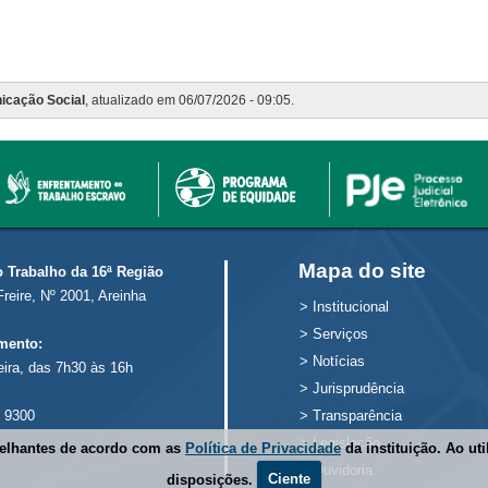
icação Social
, atualizado em 06/07/2026 - 09:05.
Mapa do site
o Trabalho da 16ª Região
Freire, Nº 2001, Areinha
>
Institucional
>
Serviços
mento:
>
Notícias
eira, das 7h30 às 16h
>
Jurisprudência
 9300
>
Transparência
>
Legislação
melhantes de acordo com as
Política de Privacidade
da instituição. Ao ut
>
Ouvidoria
disposições.
Ciente