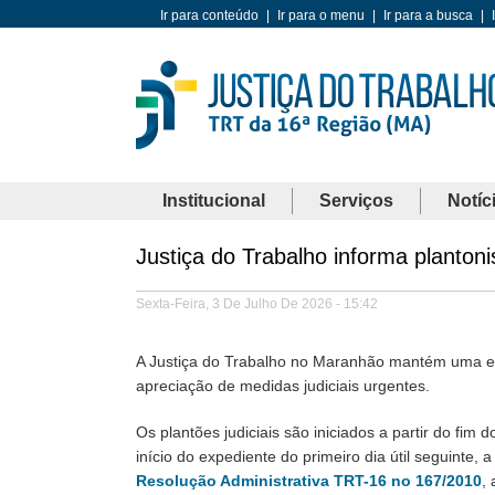
Ir para conteúdo
|
Ir para o menu
|
Ir para a busca
|
Institucional
Serviços
Notíc
Justiça do Trabalho informa planton
Sexta-Feira, 3 De Julho De 2026 - 15:42
A Justiça do Trabalho no Maranhão mantém uma equi
apreciação de medidas judiciais urgentes.
Os plantões judiciais são iniciados a partir do fi
início do expediente do primeiro dia útil seguinte, 
Resolução Administrativa TRT-16 no 167/2010
,