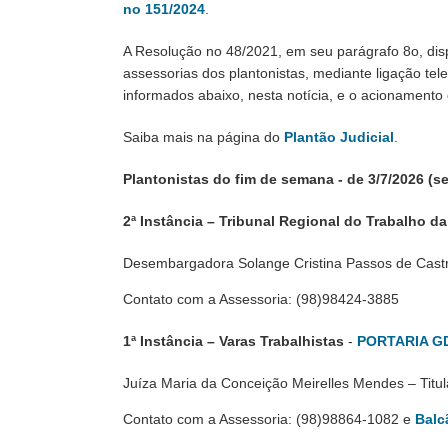
no 151/2024
.
A Resolução no 48/2021, em seu parágrafo 8o, dis
assessorias dos plantonistas, mediante ligação tel
informados abaixo, nesta notícia, e o acionamento 
Saiba mais na página do
Plantão Judicial
.
Plantonistas do fim de semana - de 3/7/2026 (sex
2ª Instância – Tribunal Regional do Trabalho da
Desembargadora Solange Cristina Passos de Cast
Contato com a Assessoria: (98)98424-3885
1ª Instância – Varas Trabalhistas
-
PORTARIA GD
Juíza Maria da Conceição Meirelles Mendes – Titul
Contato com a Assessoria: (98)98864-1082 e
Balc