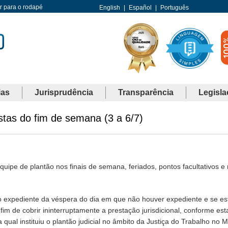
Ir para o rodapé
English
|
Español
|
Português
ias
Jurisprudência
Transparência
Legisla
istas do fim de semana (3 a 6/7)
pe de plantão nos finais de semana, feriados, pontos facultativos e
m do expediente da véspera do dia em que não houver expediente e se e
a fim de cobrir ininterruptamente a prestação jurisdicional, conforme es
 a qual instituiu o plantão judicial no âmbito da Justiça do Trabalho no