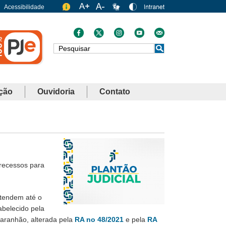
Acessibilidade
Busca
ção
Ouvidoria
Contato
 recessos para
stendem até o
tabelecido pela
 Maranhão, alterada pela
RA no 48/2021
e pela
RA