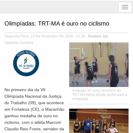
Tog
nav
Olimpíadas: TRT-MA é ouro no ciclismo
Segunda-Feira, 10 De Novembro De 2008 - 15:30
Redator (a)
Valquíria Santana
No primeiro dia da VII
A equipe do voley feminino do
TRT-MA treina desde junho para a
Olimpíada Nacional da Justiça
olimpíada
do Trabalho (09), que acontece
em Fortaleza (CE), o Maranhão
ganhou medalha de ouro no
ciclismo, com o atleta Marconi
Claudio Reis Freire, servidor da