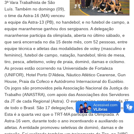
3ª Vara Trabalhista de São
Luís. Também no domingo (09),
o time da Astra-16 (MA) venceu
a equipe da Astra-13 (PB), no handebol; e no futebol de campo, a
equipe maranhense ganhou dos sergipanos. A delegação
maranhense participa da olimpíada, aberta no último sábado, e
que será encerrada no dia 15 deste mês, com 52 pessoas, entre
equipe técnica e atletas das modalidades de voley (masculino e
feminino), futebol de campo, natação, handebol, tênis de mesa,
tiro, pesca, atletismo, voley de praia, dominó, damas e ciclismo.
As provas estão ocorrendo na Universidade de Fortaleza
(UNIFOR), Hotel Porto D’Aldeia, Náutico Atlético Cearense, Gun
House, Praia da Cofeco e Autódromo Internacional do Euzébio.
Os jogos são promovidos pela Associação Nacional da Justiça do
Trabalho (ANASTRA), com apoio das Associações dos Servidores
da JT de cada Regional (Astra). O evento reúne servidores da JT
de todo o Brasil. São 17 delegações, representando 21 estados.
Esta é a quarta vez que o TRT-MA participa da Olimpíada. A
Astra-16 vem, durante todo o ano incentivando e auxiliando os
atletas. A entidade promoveu seletivas de dominó, damas e de
natação. Foi realizado também um treinamento de Tiro, no 24BC,