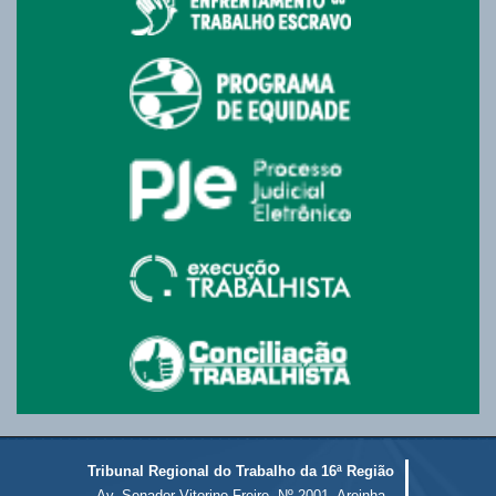
Tribunal Regional do Trabalho da 16ª Região
Av. Senador Vitorino Freire, Nº 2001, Areinha