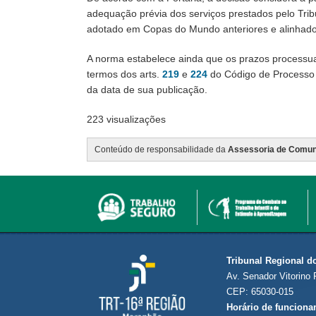
adequação prévia dos serviços prestados pelo Trib
adotado em Copas do Mundo anteriores e alinhado
A norma estabelece ainda que os prazos processuai
termos dos arts.
219
e
224
do Código de Processo C
da data de sua publicação.
223 visualizações
Conteúdo de responsabilidade da
Assessoria de Comun
Tribunal Regional d
Av. Senador Vitorino 
CEP: 65030-015
Horário de funciona