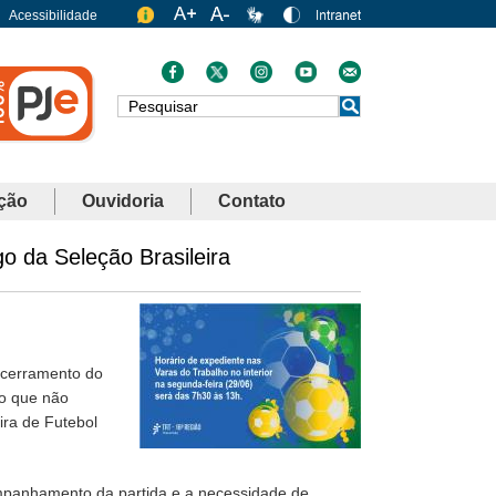
Acessibilidade
Busca
ção
Ouvidoria
Contato
o da Seleção Brasileira
encerramento do
do que não
ira de Futebol
companhamento da partida e a necessidade de