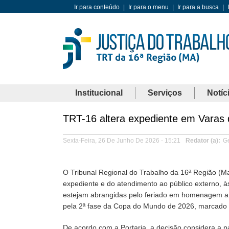
Ir para conteúdo
|
Ir para o menu
|
Ir para a busca
|
Institucional
Serviços
Notíc
TRT-16 altera expediente em Varas d
Sexta-Feira, 26 De Junho De 2026 - 15:21
Redator (a)
G
O Tribunal Regional do Trabalho da 16ª Região (M
expediente e do atendimento ao público externo, às
estejam abrangidas pelo feriado em homenagem a S
pela 2ª fase da Copa do Mundo de 2026, marcado 
De acordo com a Portaria, a decisão considera a p