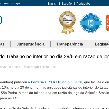
Ir para o rodapé
English
|
Español
|
Português
ias
Jurisprudência
Transparência
Legisla
o Trabalho no interior no dia 29/6 em razão de jog
eovanna Selma
Revisor (a)
Cícero Brito
aranhão) publicou a
Portaria GP/TRT16 no 509/2026
, que faculta o 
 13h, no dia 29 de junho, nas unidades judiciárias do interior do Esta
ão Pedro. A medida foi adotada em razão do jogo da Seleção Brasile
para as 14h.
articipação da Seleção Brasileira no mundial, o interesse geral no a