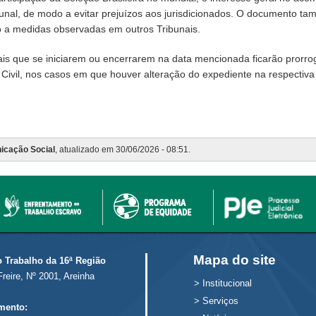
unal, de modo a evitar prejuízos aos jurisdicionados. O documento t
 a medidas observadas em outros Tribunais.
s que se iniciarem ou encerrarem na data mencionada ficarão prorroga
ivil, nos casos em que houver alteração do expediente na respectiva Va
icação Social
, atualizado em 30/06/2026 - 08:51.
Mapa do site
o Trabalho da 16ª Região
Freire, Nº 2001, Areinha
>
Institucional
>
Serviços
mento: