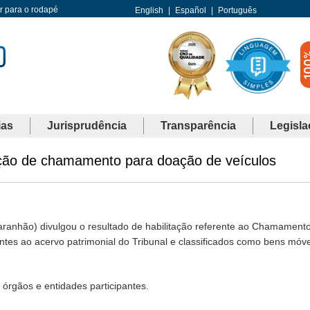
Ir para o rodapé
English
|
Español
|
Português
ias
Jurisprudência
Transparência
Legisla
tação de chamamento para doação de veículos
ranhão) divulgou o resultado de habilitação referente ao Chamamento
tes ao acervo patrimonial do Tribunal e classificados como bens móvei
órgãos e entidades participantes.