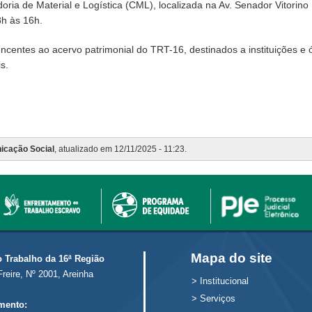
a de Material e Logística (CML), localizada na Av. Senador Vitorino F
8h às 16h.
centes ao acervo patrimonial do TRT-16, destinados a instituições e ó
s.
icação Social
, atualizado em 12/11/2025 - 11:23.
Mapa do site
o Trabalho da 16ª Região
Freire, Nº 2001, Areinha
>
Institucional
>
Serviços
mento: