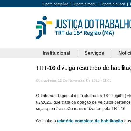
Ir para conteúdo
|
Ir para o menu
|
Ir para a busca
|
Institucional
Serviços
Notíc
TRT-16 divulga resultado de habili
Quarta-Feira, 12 De Novembro De 2025 - 11:05
O Tribunal Regional do Trabalho da 16ª Região (Ma
02/2025, que trata da doação de veículos pertencen
seja, que não serão mais utilizados pelo TRT-16.
Consulte o
relatório completo de habilitação
dos 