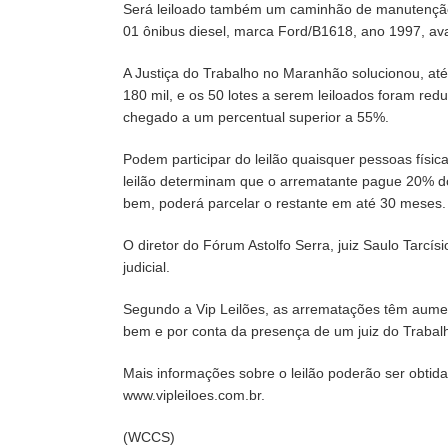
Será leiloado também um caminhão de manutenção 
01 ônibus diesel, marca Ford/B1618, ano 1997, ava
A Justiça do Trabalho no Maranhão solucionou, até 
180 mil, e os 50 lotes a serem leiloados foram red
chegado a um percentual superior a 55%.
Podem participar do leilão quaisquer pessoas físic
leilão determinam que o arrematante pague 20% do
bem, poderá parcelar o restante em até 30 meses. 
O diretor do Fórum Astolfo Serra, juiz Saulo Tarcísi
judicial.
Segundo a Vip Leilões, as arrematações têm aumen
bem e por conta da presença de um juiz do Trabalho
Mais informações sobre o leilão poderão ser obtida
www.vipleiloes.com.br.
(WCCS)