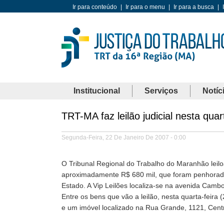
Ir para conteúdo
|
Ir para o menu
|
Ir para a busca
|
Institucional
Serviços
Notíc
TRT-MA faz leilão judicial nesta quart
Segunda-Feira, 22 De Janeiro De 2007 - 0:00
O Tribunal Regional do Trabalho do Maranhão leiloar
aproximadamente R$ 680 mil, que foram penhorados
Estado. A Vip Leilões localiza-se na avenida Camb
Entre os bens que vão a leilão, nesta quarta-fei
e um imóvel localizado na Rua Grande, 1121, Centr