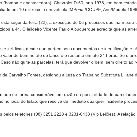
(bomba e abastecedora), Chevrolet D-60, ano 1978, em bom estado de
liado em 10 mil reais e um veículo IMP/Fiat/COUPE, Ano/Modelo 1996, 
esta segunda-feira (22), a execução de 06 processos que iriam para o 
uzidos a 44. O leiloeiro Vicente Paulo Albuquerque acredita que as ar
as e jurídicas, desde que portem seus documentos de identificação e n
 valor do bem no ato do lance e o restante em até 24 horas. Se o ar
Caso não quite as parcelas, terá que devolver o bem, sem direito ao r
o de Carvalho Fontes, designou a juíza do Trabalho Substituta Liliane de
tado de forma considerável em razão da possibilidade de parcelamen
 no local do leilão, que resolve de imediato qualquer incidente proces
s pelos telefones (98) 3251 2228 e 3231-0438 (Vip Leilões). A relação 