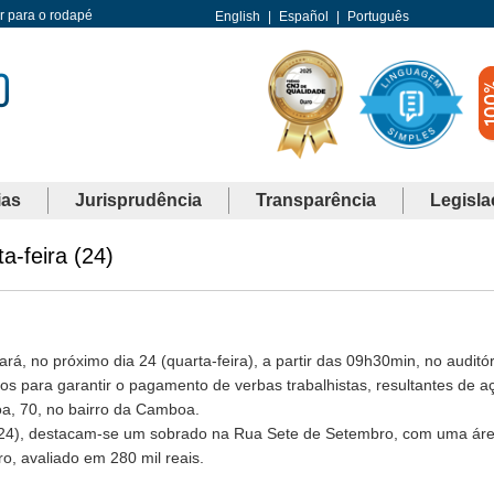
Ir para o rodapé
English
|
Español
|
Português
ias
Jurisprudência
Transparência
Legisla
a-feira (24)
á, no próximo dia 24 (quarta-feira), a partir das 09h30min, no auditór
 para garantir o pagamento de verbas trabalhistas, resultantes de a
oa, 70, no bairro da Camboa.
ra (24), destacam-se um sobrado na Rua Sete de Setembro, com uma ár
o, avaliado em 280 mil reais.