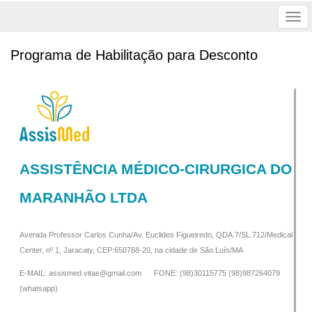
Tog
nav
Programa de Habilitação para Desconto