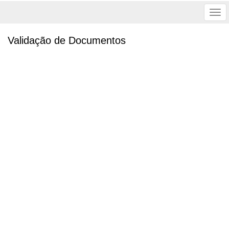
Tog
nav
Validação de Documentos