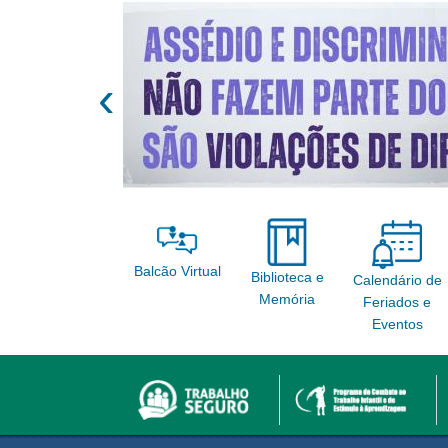
‹
Balcão Virtual
Biblioteca e
Calendário de
Memória
Feriados e
Eventos