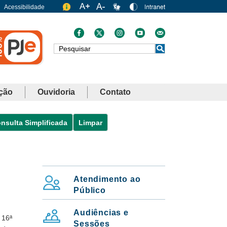
Acessibilidade
Busca
ção
Ouvidoria
Contato
nsulta Simplificada
Limpar
Atendimento ao
MENU: SERVIÇOS VERTICAL
Público
Audiências e
 16ª
Sessões