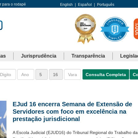
Ir para o rodapé
English
|
Español
|
Português
ias
Jurisprudência
Transparência
Legisla
Consulta Completa
Co
EJud 16 encerra Semana de Extensão de
Servidores com foco em excelência na
prestação jurisdicional
A Escola Judicial (EJUD16) do Tribunal Regional do Trabalho da