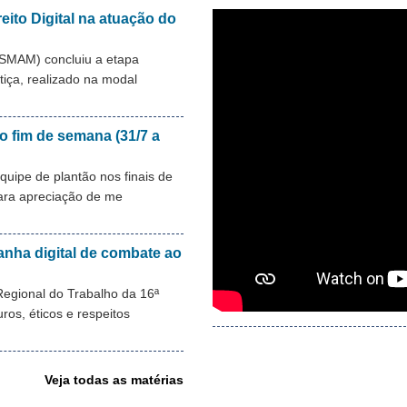
eito Digital na atuação do
ESMAM) concluiu a etapa
stiça, realizado na modal
o fim de semana (31/7 a
ipe de plantão nos finais de
para apreciação de me
anha digital de combate ao
Regional do Trabalho da 16ª
os, éticos e respeitos
Veja todas as matérias