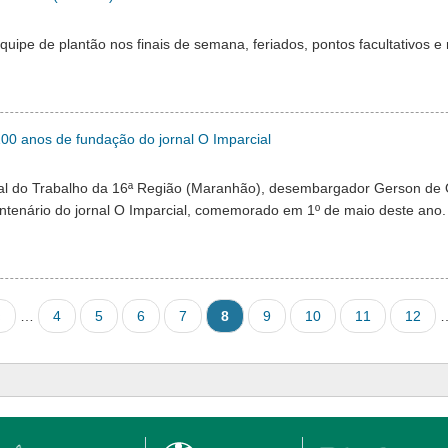
pe de plantão nos finais de semana, feriados, pontos facultativos e
0 anos de fundação do jornal O Imparcial
nal do Trabalho da 16ª Região (Maranhão), desembargador Gerson de O
enário do jornal O Imparcial, comemorado em 1º de maio deste ano. O
revious page
Página
Página
Página
Página
Página atual
Página
Página
Página
Página
‹
…
4
5
6
7
8
9
10
11
12