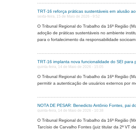
TRT-16 reforça práticas sustentáveis em alusão a
sexta-feira, 15 de Maio de 2026 - 9:52
O Tribunal Regional do Trabalho da 16ª Região (M
adoção de práticas sustentáveis no ambiente insti
para o fortalecimento da responsabilidade socioam
TRT-16 implanta nova funcionalidade do SEI para 
quinta-feira, 14 de Maio de 2026 - 15:05
O Tribunal Regional do Trabalho da 16ª Região (M
permitir a autenticação de usuários externos por
NOTA DE PESAR: Benedicto Antônio Fontes, pai do 
quinta-feira, 14 de Maio de 2026 - 10:38
O Tribunal Regional do Trabalho da 16ª Região (MA
Tarcísio de Carvalho Fontes (juiz titular da 2ª VT de