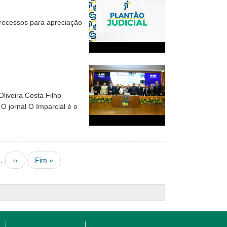
 recessos para apreciação
liveira Costa Filho
 jornal O Imparcial é o
Next page
Last page
…
››
Fim »