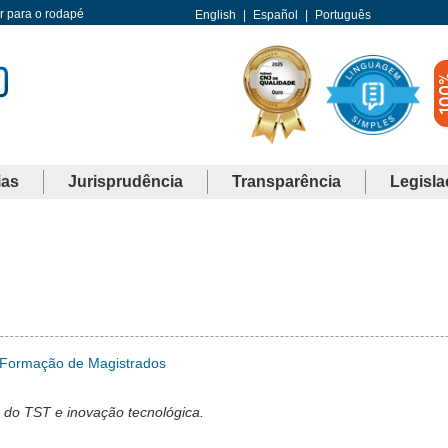
Ir para o rodapé
English
|
Español
|
Português
ias
Jurisprudência
Transparência
Legisla
 Formação de Magistrados
 do TST e inovação tecnológica.