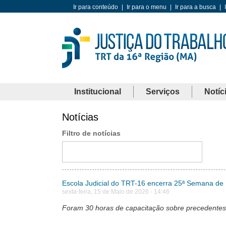
Ir para conteúdo
|
Ir para o menu
|
Ir para a busca
|
Institucional
Serviços
Notíc
Notícias
Filtro de notícias
Escola Judicial do TRT-16 encerra 25ª Semana de
sexta-feira, 15 de Maio de 2026 - 14:46
Foram 30 horas de capacitação sobre precedentes