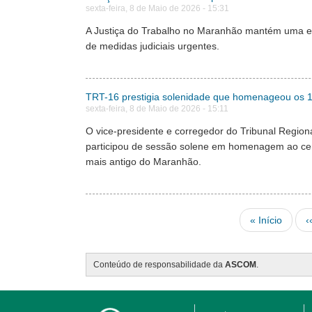
sexta-feira, 8 de Maio de 2026 - 15:31
A Justiça do Trabalho no Maranhão mantém uma equi
de medidas judiciais urgentes.
TRT-16 prestigia solenidade que homenageou os 10
sexta-feira, 8 de Maio de 2026 - 15:11
O vice-presidente e corregedor do Tribunal Regio
participou de sessão solene em homenagem ao cent
mais antigo do Maranhão.
Pagination
First page
P
« Início
‹
Conteúdo de responsabilidade da
ASCOM
.