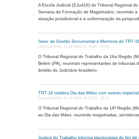
A Escola Judicial (EJud16) do Tribunal Regional do
Semana de Formação de Magistrados, reunindo a m
atuação jurisdicional e à uniformização da jurisprud
Setor de Gestão Documental e Memória do TRT-16 p
segunda-feira, 11 de Maio de 2026 - 13:00
O Tribunal Regional do Trabalho da 16a Região (Ma
Belém (PA), reunindo representantes de tribunais d
âmbito do Judiciário brasileiro.
TRT-16 celebra Dia das Mães com evento especial: p
segunda-feira, 11 de Maio de 2026 - 11:11
O Tribunal Regional do Trabalho da 16ª Região (M
ao Dia das Mães, reunindo magistradas, servidoras
Justiça do Trabalho informa plantonistas do fim de