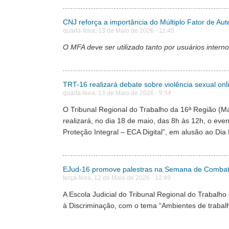
CNJ reforça a importância do Múltiplo Fator de Aute
quarta-feira, 13 de Maio de 2026 - 11:45
O MFA deve ser utilizado tanto por usuários intern
TRT-16 realizará debate sobre violência sexual onl
quarta-feira, 13 de Maio de 2026 - 9:54
O Tribunal Regional do Trabalho da 16ª Região (M
realizará, no dia 18 de maio, das 8h às 12h, o even
Proteção Integral – ECA Digital”, em alusão ao Dia
EJud-16 promove palestras na Semana de Combate 
terça-feira, 12 de Maio de 2026 - 12:49
A Escola Judicial do Tribunal Regional do Trabalh
à Discriminação, com o tema “Ambientes de traba