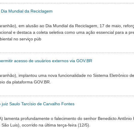
o Dia Mundial da Reciclagem
aranhão), em alusão ao Dia Mundial da Reciclagem, 17 de maio, reforç
tucional e destaca a coleta seletiva como uma ação essencial para a p
biental no serviço púb
permitir acesso de usuários externos via GOV.BR
aranhão), implantou uma nova funcionalidade no Sistema Eletrônico d
 meio da plataforma GOV.BR.
juiz Saulo Tarcísio de Carvalho Fontes
) lamenta profundamente o falecimento do senhor Benedicto Antônio F
 São Luis), ocorrido na última terça-feira (12/5).