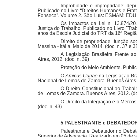
Improbidade e impropridade: depur
Publicado no Livro “Direitos Humanos e Fr
Fonseca”. Volume 2. São Luís: ESMAM: EDUFM
Os impactos da Lei n. 13.874/20
Justiça do Trabalho. Publicado no Livro "T
anos da Escola Judicial do TRT da 16ª Região.
Direito de propriedade, função so
Messina - Itália. Maio de 2014. (doc. n. 37 e 3
A Legislação Brasileira Frente 
Aires, 2012. (doc. n. 39)
Proteção do Meio Ambiente. Public
O
Amicus Curiae
na Legislação Bra
Nacional de Lomas de Zamora. Buenos Aires, 
O Direito Constitucional ao Trabal
de Lomas de Zamora. Buenos Aires, 2012. (do
O Direito da Integração e o Merco
(doc. n. 43)
5 PALESTRANTE e DEBATEDO
Palestrante e Debatedor no Debate
Superior de Advocacia. Realizado em 05 de se