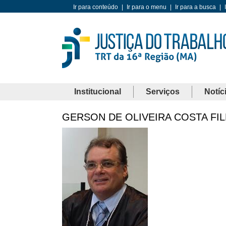
Ir para conteúdo
|
Ir para o menu
|
Ir para a busca
|
Institucional
Serviços
Notíc
GERSON DE OLIVEIRA COSTA FI