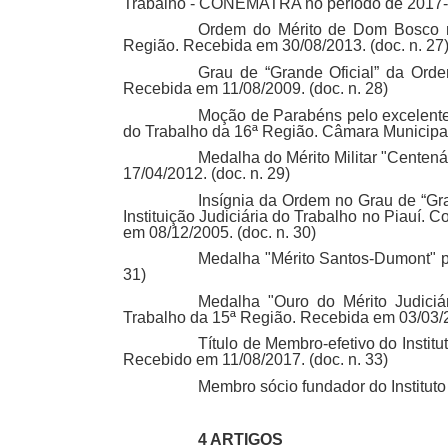
Trabalho - CONEMATRA no período de 2017-20
Ordem do Mérito de Dom Bosco no
Região. Recebida em 30/08/2013. (doc. n. 27
Grau de “Grande Oficial” da Ordem
Recebida em 11/08/2009. (doc. n. 28)
Moção de Parabéns pelo excelente
do Trabalho da 16ª Região. Câmara Municipal
Medalha do Mérito Militar "Cente
17/04/2012. (doc. n. 29)
Insígnia da Ordem no Grau de “Gra
Instituição Judiciária do Trabalho no Piauí. 
em 08/12/2005. (doc. n. 30)
Medalha "Mérito Santos-Dumont" pe
31)
Medalha "Ouro do Mérito Judiciá
Trabalho da 15ª Região. Recebida em 03/03/20
Título de Membro-efetivo do Insti
Recebido em 11/08/2017. (doc. n. 33)
Membro sócio fundador do Institut
4 ARTIGOS