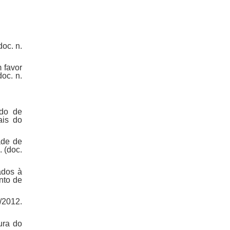
oc. n.
 favor
oc. n.
odo de
ais do
ade de
 (doc.
ados à
nto de
/2012.
ura do