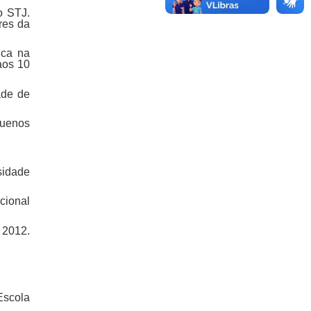
o STJ.
res da
ica na
aos 10
ade de
Buenos
sidade
cional
 2012.
Escola