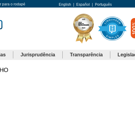
Ir para o rodapé
English
|
Español
|
Português
ias
Jurisprudência
Transparência
Legisla
LHO