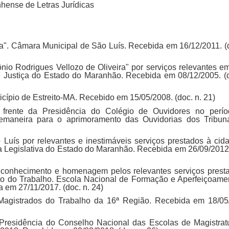
hense de Letras Jurídicas
a". Câmara Municipal de São Luís. Recebida em 16/12/2011. (d
nio Rodrigues Vellozo de Oliveira" por serviços relevantes em
e Justiça do Estado do Maranhão. Recebida em 08/12/2005. (d
icípio de Estreito-MA. Recebido em 15/05/2008. (doc. n. 21)
rente da Presidência do Colégio de Ouvidores no perí
emaneira para o aprimoramento das Ouvidorias dos Tribun
Luís por relevantes e inestimáveis serviços prestados à cid
a Legislativa do Estado do Maranhão. Recebida em 26/09/2012.
conhecimento e homenagem pelos relevantes serviços prest
do do Trabalho. Escola Nacional de Formação e Aperfeiçoame
em 27/11/2017. (doc. n. 24)
gistrados do Trabalho da 16ª Região. Recebida em 18/05
residência do Conselho Nacional das Escolas de Magistrat