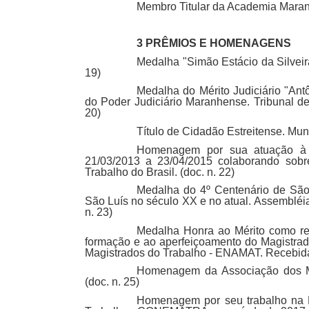
Membro Titular da Academia Maran
3 PRÊMIOS E HOMENAGENS
Medalha "Simão Estácio da Silveir
19)
Medalha do Mérito Judiciário "Antô
do Poder Judiciário Maranhense. Tribunal d
20)
Título de Cidadão Estreitense. Mun
Homenagem por sua atuação à f
21/03/2013 a 23/04/2015 colaborando sobr
Trabalho do Brasil. (doc. n. 22)
Medalha do 4º Centenário de São 
São Luís no século XX e no atual. Assembléi
n. 23)
Medalha Honra ao Mérito como re
formação e ao aperfeiçoamento do Magistra
Magistrados do Trabalho - ENAMAT. Recebida 
Homenagem da Associação dos Ma
(doc. n. 25)
Homenagem por seu trabalho na P