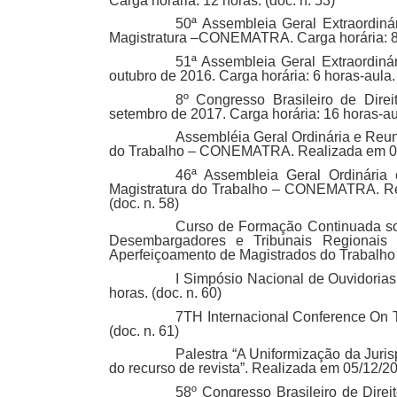
Carga horária: 12 horas. (doc. n. 53)
50ª Assembleia Geral Extraordin
Magistratura –CONEMATRA. Carga horária: 8 h
51ª Assembleia Geral Extraordi
outubro de 2016. Carga horária: 6 horas-aula. 
8º Congresso Brasileiro de Dire
setembro de 2017. Carga horária: 16 horas-aul
Assembléia Geral Ordinária e Reun
do Trabalho – CONEMATRA. Realizada em 03 
46ª Assembleia Geral Ordinária
Magistratura do Trabalho – CONEMATRA. Rea
(doc. n. 58)
Curso de Formação Continuada so
Desembargadores e Tribunais Regionais
Aperfeiçoamento de Magistrados do Trabalho 
I Simpósio Nacional de Ouvidorias
horas. (doc. n. 60)
7TH Internacional Conference On T
(doc. n. 61)
Palestra “A Uniformização da Juris
do recurso de revista”. Realizada em 05/12/201
58º Congresso Brasileiro de Dire