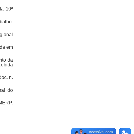
da 10ª
balho.
gional
ida em
nto da
cebida
oc. n.
nal do
IMERP.