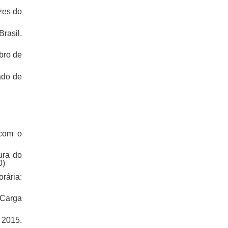
zes do
rasil.
bro de
ado de
 com o
ura do
0)
rária:
 Carga
 2015.