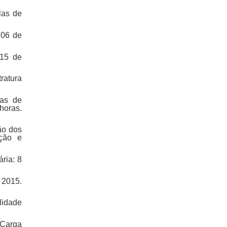
las de
 06 de
 15 de
ratura
las de
horas.
ão dos
ção e
ria: 8
 2015.
lidade
 Carga