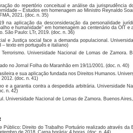
ação do repertório conceitual e análise da jurisprudência d
aternidade – Estudos em homenagem ao Ministro Reynaldo Soa
A, 2021. (doc. n. 35)
19 na aplicação da desconsideração da personalidade juríd
rabalho e humanidade" em homenagem ao centenário da OIT e 
 São Paulo: LTr, 2019. (doc. n. 36)
cial e Justiça social face a demanda populacional. Universid
8 – texto em português e italiano)
ao Terrorismo. Universidade Nacional de Lomas de Zamora. 
ado no Jornal Folha do Maranhão em 19/11/2001. (doc. n. 40)
sileira e sua aplicação fundada nos Direitos Humanos. Univer
2012. (doc. n. 41)
ho e a garantia contra a despedida arbitrária. Universidade Na
c. n. 42)
sul. Universidade Nacional de Lomas de Zamora. Buenos Aires,
R
 Público: Direito do Trabalho Portuário realizado através da 
tembro de 2018. Carga horária: 4 horas. (doc. n. 44)