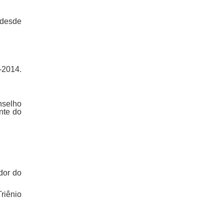
 desde
-2014.
nselho
nte do
dor do
riênio