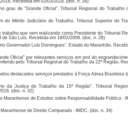
18. Recebida em 02/03/2018. (doc. n. 26)
 grau de “Grande Oficial”. Tribunal Regional do Trabalho 
)
 do Mérito Judiciário do Trabalho. Tribunal Superior do Tra
 trabalho que vem realizando como Presidente do Tribunal Re
 de São Luís. Recebida em 18/02/2008. (doc. n. 28)
nário Governador Luís Domingues". Estado do Maranhão. Receb
nde Oficial” por relevantes serviços em prol do engrandecime
Conferido pelo Tribunal Regional do Trabalho da 22ª Região. Re
los destacados serviços prestados à Força Aérea Brasileira (d
rio da Justiça do Trabalho da 15ª Região". Tribunal Regio
16. (doc. n. 32)
tuto Maranhense de Estudos sobre Responsabilidade Pública - 
o Maranhense de Direito Comparado - IMDC. (doc. n. 34)