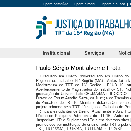
Ir para conteúdo
|
Ir para o menu
|
Ir para a busca
|
Institucional
Serviços
Notíc
Paulo Sérgio Mont´alverne Frota
Graduado em Direito, pós-graduado em Direito do 
Regional do Trabalho 16ª Região (MA). Antes foi adv
Magistratura do TRT da 16ª Região - EJUD 16; a
Aperfeiçoamento de Magistrados do Trabalho-TST; Pro
graduação da Universidade CEUMA/MA e IPOG/GO. Foi J
Diretor do Forum Astolfo Serra, da Justiça do Trabalh
do Precatório do TRT 16; Membro Titular da Comissão d
projeto adotado pelo TRT, "Justiça do Trabalho de Por
TRT para estudantes de Direito. Atualmente é Juiz Tit
Núcleo de Pesquisa Patrimonial do TRT16. Autor de liv
Juspodivm, LTr e Suplemento LTd e em diversos sites j
promovidos por instituição de ensino, pelo TRT e pela
TST, TRT16/MA, TRT5/BA, TRT11/AM e TRT2/SP.