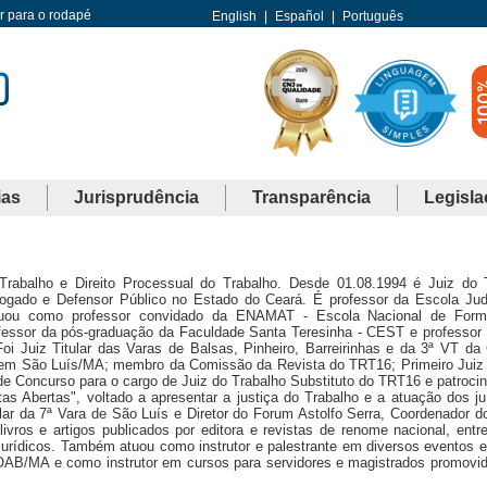
Ir para o rodapé
English
|
Español
|
Português
ias
Jurisprudência
Transparência
Legisla
Trabalho e Direito Processual do Trabalho. Desde 01.08.1994 é Juiz do T
ogado e Defensor Público no Estado do Ceará. É professor da Escola Judi
tuou como professor convidado da ENAMAT - Escola Nacional de For
fessor da pós-graduação da Faculdade Santa Teresinha - CEST e professor 
uiz Titular das Varas de Balsas, Pinheiro, Barreirinhas e da 3ª VT da C
o em São Luís/MA; membro da Comissão da Revista do TRT16; Primeiro Juiz 
e Concurso para o cargo de Juiz do Trabalho Substituto do TRT16 e patroci
tas Abertas", voltado a apresentar a justiça do Trabalho e a atuação dos j
ular da 7ª Vara de São Luís e Diretor do Forum Astolfo Serra, Coordenador 
ros e artigos publicados por editora e revistas de renome nacional, entr
urídicos. Também atuou como instrutor e palestrante em diversos eventos 
 OAB/MA e como instrutor em cursos para servidores e magistrados promovi