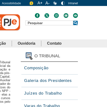
Acessibilidade
Busca
ção
Ouvidoria
Contato
O TRIBUNAL
ribunal
cial da
Composição
mação e
da pós-
apital;
Auxiliar
Galeria dos Presidentes
nador do
uízes do
do NPP -
Juízes do Trabalho
e elas a
e cursos
dos pelo
Varas do Trabalho