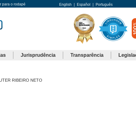
Ir para o rodapé
English
|
Español
|
Português
ias
Jurisprudência
Transparência
Legisla
UTER RIBEIRO NETO