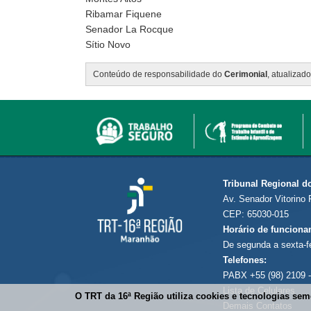
Ribamar Fiquene
Senador La Rocque
Sítio Novo
Conteúdo de responsabilidade do
Cerimonial
, atualizad
Tribunal Regional d
Av. Senador Vitorino 
CEP: 65030-015
Horário de funciona
De segunda a sexta-f
Telefones:
PABX +55 (98) 2109 -
Lista de Celulares
O TRT da 16ª Região utiliza cookies e tecnologias se
Demais Contatos