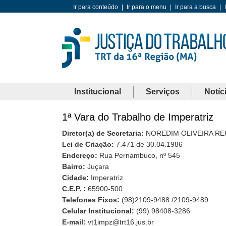
Ir para conteúdo
|
Ir para o menu
|
Ir para a busca
|
Institucional
Serviços
Notíc
1ª Vara do Trabalho de Imperatriz
Diretor(a) de Secretaria:
NOREDIM OLIVEIRA RE
Lei de Criação:
7.471 de 30.04.1986
Endereço:
Rua Pernambuco, nº 545
Bairro:
Juçara
Cidade:
Imperatriz
C.E.P. :
65900-500
Telefones Fixos:
(98)2109-9488 /2109-9489
Celular Institucional:
(99) 98408-3286
E-mail:
vt1impz@trt16.jus.br