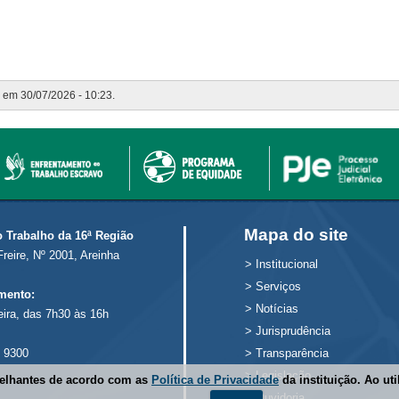
o em 30/07/2026 - 10:23.
Mapa do site
o Trabalho da 16ª Região
Freire, Nº 2001, Areinha
>
Institucional
>
Serviços
mento:
>
Notícias
eira, das 7h30 às 16h
>
Jurisprudência
 9300
>
Transparência
>
Legislação
melhantes de acordo com as
Política de Privacidade
da instituição. Ao ut
>
Ouvidoria