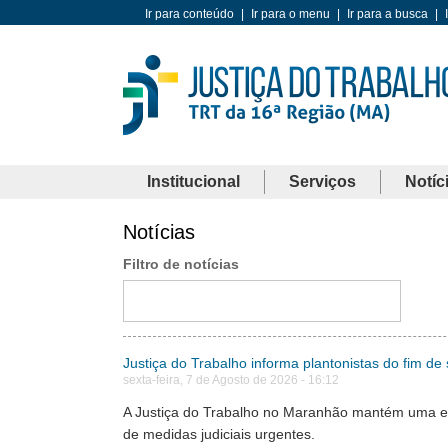
Ir para conteúdo
|
Ir para o menu
|
Ir para a busca
|
Institucional
Serviços
Notíc
Notícias
Filtro de notícias
Justiça do Trabalho informa plantonistas do fim de
sexta-feira, 7 de Agosto de 2026 - 16:12
A Justiça do Trabalho no Maranhão mantém uma equi
de medidas judiciais urgentes.