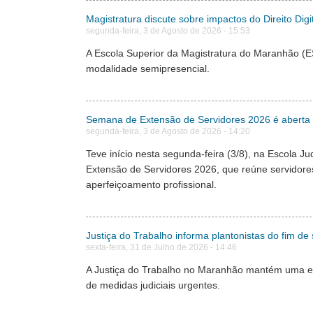
Magistratura discute sobre impactos do Direito Digi
segunda-feira, 3 de Agosto de 2026 - 15:53
A Escola Superior da Magistratura do Maranhão (ESM
modalidade semipresencial.
Semana de Extensão de Servidores 2026 é aberta c
segunda-feira, 3 de Agosto de 2026 - 14:20
Teve início nesta segunda-feira (3/8), na Escola 
Extensão de Servidores 2026, que reúne servidor
aperfeiçoamento profissional.
Justiça do Trabalho informa plantonistas do fim de
sexta-feira, 31 de Julho de 2026 - 14:46
A Justiça do Trabalho no Maranhão mantém uma equi
de medidas judiciais urgentes.