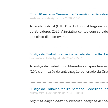
EJud 16 encerra Semana de Extensão de Servidores
sexta-feira, 7 de Agosto de 2026 - 16:07
A Escola Judicial (EJUD16) do Tribunal Regional d
de Servidores 2026. A iniciativa contou com servido
dos cinco dias de evento.
Justiça do Trabalho antecipa feriado da criação do
quinta-feira, 6 de Agosto de 2026 - 15:01
A Justiça do Trabalho no Maranhão suspenderá as a
(10/8), em razão da antecipação do feriado da Cria
Justiça do Trabalho realiza Semana “Conciliar e Inc
quinta-feira, 6 de Agosto de 2026 - 10:33
Segunda edição nacional incentiva soluções conse