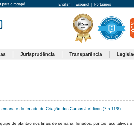
Ir para o rodapé
English
|
Español
|
Português
ias
Jurisprudência
Transparência
Legisla
 semana e do feriado de Criação dos Cursos Jurídicos (7 a 11/8)
pe de plantão nos finais de semana, feriados, pontos facultativos e