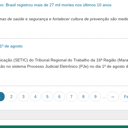
: Brasil registrou mais de 27 mil mortes nos últimos 10 anos
as de saúde e segurança e fortalecer cultura de prevenção são medid
 1º de agosto
icação (SETIC) do Tribunal Regional do Trabalho da 16ª Região (Mar
ação no sistema Processo Judicial Eletrônico (PJe) no dia 1º de agosto
ágina atual
Página
Página
Página
Página
Página
Página
Página
Página
Next pag
La
1
2
3
4
5
6
7
8
9
…
››
Fi