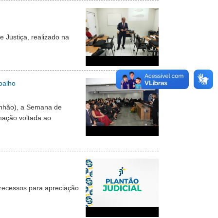
 Justiça, realizado na
balho
ranhão), a Semana de
mação voltada ao
 recessos para apreciação