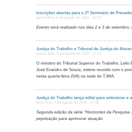
Inscrições abertas para o 2º Seminário de Precede
quinta-feira, 6 de Agosto de 2026 - 10:10
Evento será realizado nos dias 2 e 3 de setembro,
Justiça do Trabalho e Tribunal de Justiça do Maran
quarta-feira, 5 de Agosto de 2026 - 17:19
O ministro do Tribunal Superior do Trabalho, Lel
José Evandro de Souza, esteve reunido com o pres
nesta quarta-feira (5/8) na sede do TJMA.
Justiça do Trabalho lança edital para selecionar e a
terça-feira, 4 de Agosto de 2026 - 17:36
Segunda edição da série "Horizontes da Pesquisa Judi
pejotização para aprimorar atuação