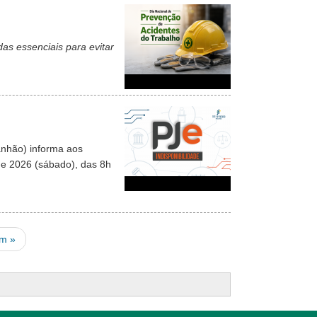
as essenciais para evitar
anhão) informa aos
 de 2026 (sábado), das 8h
e
st page
m »