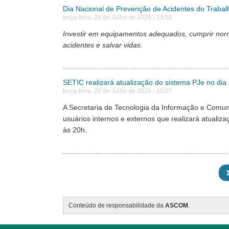
Dia Nacional de Prevenção de Acidentes do Trabalho
terça-feira, 28 de Julho de 2026 - 13:56
Investir em equipamentos adequados, cumprir norm
acidentes e salvar vidas.
SETIC realizará atualização do sistema PJe no dia
terça-feira, 28 de Julho de 2026 - 10:07
A Secretaria de Tecnologia da Informação e Comun
usuários internos e externos que realizará atualiz
às 20h.
Pagination
P
Conteúdo de responsabilidade da
ASCOM
.