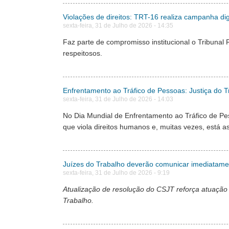
Violações de direitos: TRT-16 realiza campanha di
sexta-feira, 31 de Julho de 2026 - 14:35
Faz parte de compromisso institucional o Tribunal
respeitosos.
Enfrentamento ao Tráfico de Pessoas: Justiça do T
sexta-feira, 31 de Julho de 2026 - 14:03
No Dia Mundial de Enfrentamento ao Tráfico de Pes
que viola direitos humanos e, muitas vezes, está 
Juízes do Trabalho deverão comunicar imediatamente
sexta-feira, 31 de Julho de 2026 - 9:19
Atualização de resolução do CSJT reforça atuação
Trabalho.