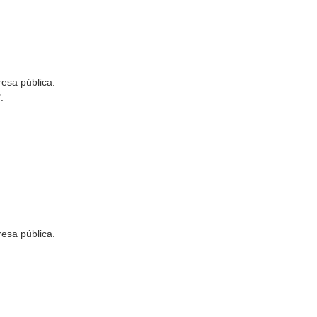
resa pública.
.
resa pública.