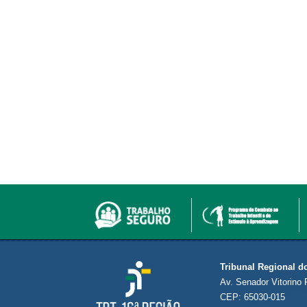
Tribunal Regional d
Av. Senador Vitorino 
CEP: 65030-015