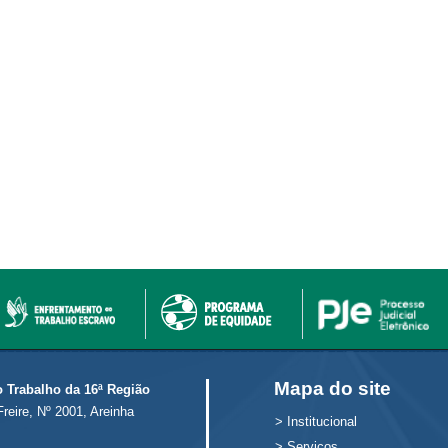
Mapa do site
o Trabalho da 16ª Região
Freire, Nº 2001, Areinha
>
Institucional
>
Serviços