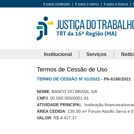
Ir para conteúdo
|
Ir para o menu
|
Ir para a busca
|
Institucional
Serviços
Notíc
Termos de Cessão de Uso
TERMO DE CESSÃO Nº 01/2022
- PA-6186/2021
NOME
: BANCO DO BRASIL S/A
CNPJ
: 00.000.000/0001-91
ATIVIDADE PRINCIPA
L: Instituição financeira/so
ÁREA CEDIDA
: 135,00 m² Fórum Astolfo Serra e 
VALOR
: R$ 4.417,37