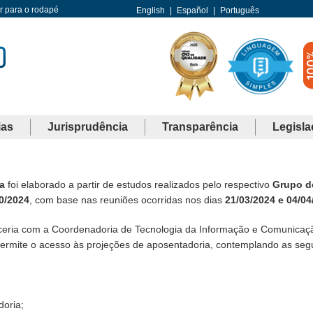
Ir para o rodapé
English
|
Español
|
Português
ias
Jurisprudência
Transparência
Legisla
a
foi elaborado a partir de estudos realizados pelo respectivo
Grupo d
0/2024
, com base nas reuniões ocorridas nos dias
21/03/2024 e 04/04
ceria com a Coordenadoria de Tecnologia da Informação e Comunicaç
ermite o acesso às projeções de aposentadoria, contemplando as seg
doria;