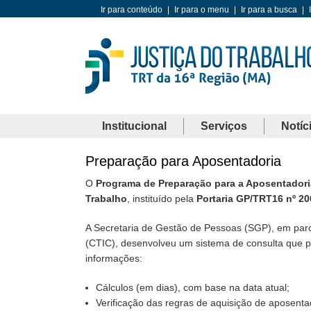
Ir para conteúdo
|
Ir para o menu
|
Ir para a busca
|
Institucional
Serviços
Notíc
Preparação para Aposentadoria
O
Programa de Preparação para a Aposentadori
Trabalho
, instituído pela
Portaria GP/TRT16 nº 20
A Secretaria de Gestão de Pessoas (SGP), em par
(CTIC), desenvolveu um sistema de consulta que p
informações:
Cálculos (em dias), com base na data atual;
Verificação das regras de aquisição de aposenta