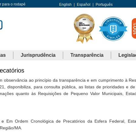
Ir para o rodapé
English
|
Español
|
Português
ias
Jurisprudência
Transparência
Legisla
ecatórios
em observância ao princípio da transparência e em cumprimento à Re
disponibiliza, para consulta pública, as listas de prioridades e d
rmações quanto às Requisições de Pequeno Valor Municipais, Esta
l e Em Ordem Cronológica de Precatórios da Esfera Federal, Est
 Região/MA.