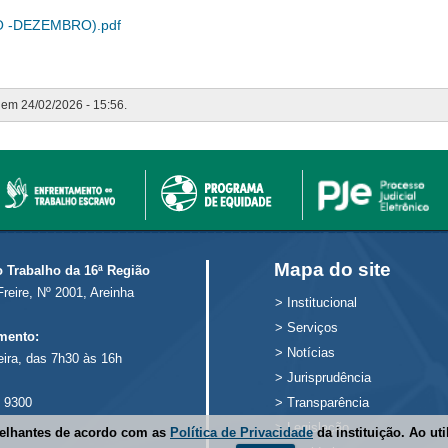
O -DEZEMBRO).pdf
o em 24/02/2026 - 15:56.
Mapa do site
o Trabalho da 16ª Região
Freire, Nº 2001, Areinha
>
Institucional
>
Serviços
mento:
>
Notícias
eira, das 7h30 às 16h
>
Jurisprudência
 9300
>
Transparência
>
Legislação
melhantes de acordo com as
Política de Privacidade
da instituição. Ao ut