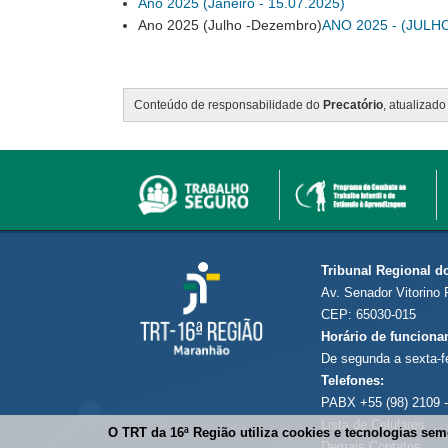
Ano 2025 (Janeiro - 15.07.2025)
Ano 2025 (Julho -Dezembro)
ANO 2025 - (JULH
Conteúdo de responsabilidade do
Precatório
, atualizad
Tribunal Regional d
Av. Senador Vitorino 
CEP: 65030-015
Horário de funciona
De segunda a sexta-f
Telefones:
PABX +55 (98) 2109 -
Lista de Celulares
O TRT da 16ª Região utiliza cookies e tecnologias se
Demais Contatos