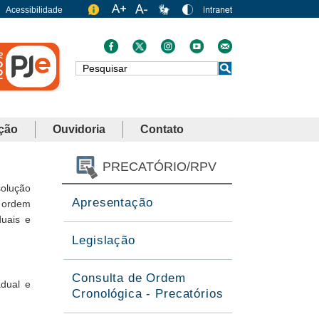
Acessibilidade
Busca
ção
Ouvidoria
Contato
PRECATÓRIO/RPV
solução
Apresentação
e ordem
duais e
Legislação
Consulta de Ordem
adual e
Cronológica - Precatórios