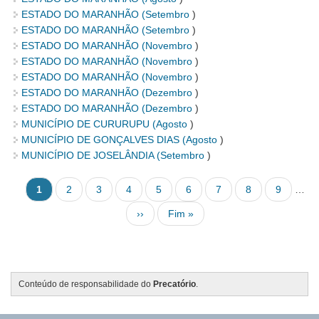
ESTADO DO MARANHÃO (
Setembro
)
ESTADO DO MARANHÃO (
Setembro
)
ESTADO DO MARANHÃO (
Novembro
)
ESTADO DO MARANHÃO (
Novembro
)
ESTADO DO MARANHÃO (
Novembro
)
ESTADO DO MARANHÃO (
Dezembro
)
ESTADO DO MARANHÃO (
Dezembro
)
MUNICÍPIO DE CURURUPU (
Agosto
)
MUNICÍPIO DE GONÇALVES DIAS (
Agosto
)
MUNICÍPIO DE JOSELÂNDIA (
Setembro
)
Pagination
Página atual
Página
Página
Página
Página
Página
Página
Página
Página
1
2
3
4
5
6
7
8
9
…
Next page
Last page
››
Fim »
Conteúdo de responsabilidade do
Precatório
.