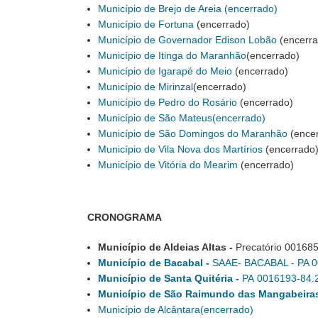
Município de Brejo de Areia (encerrado)
Município de Fortuna
(encerrado)
Município de Governador Edison Lobão
(encerra
Município de Itinga do Maranhão
(encerrado)
Município de Igarapé do Meio
(encerrado)
Município de Mirinzal
(encerrado)
Município de Pedro do Rosário
(encerrado)
Município de São Mateus
(encerrado)
Município de São Domingos do Maranhão
(encer
Município de Vila Nova dos Martírios
(encerrado
Município de Vitória do Mearim
(encerrado)
CRONOGRAMA
Município de Aldeias Altas -
Precatório
001685
Município de Bacabal -
SAAE- BACABAL - PA 0
Município de Santa Quitéria -
PA
0016193-84.
Município de São Raimundo das Mangabeiras
Município de Alcântara(encerrado)