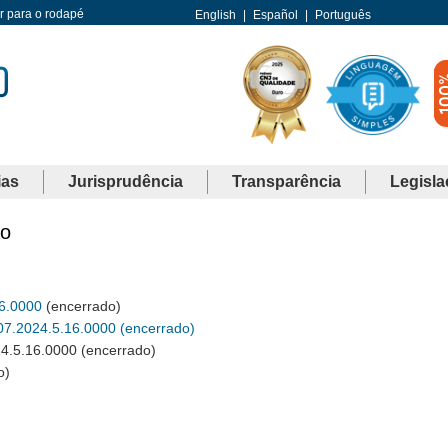
Ir para o rodapé
English
|
Español
|
Português
ias
Jurisprudência
Transparência
Legisla
o
16.0000
(encerrado)
7.2024.5.16.0000 (encerrado)
4.5.16.0000 (encerrado)
o)