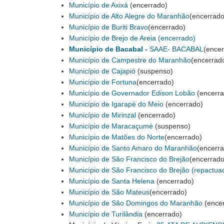
Município de Axixá
(encerrado)
Município de Alto Alegre do Maranhão
(encerrado
Município de Buriti Bravo
(encerrado)
Município de Brejo de Areia
(encerrado)
Município de Bacabal -
SAAE- BACABAL
(encer
Município de Campestre do Maranhão
(encerrad
Município de Cajapió
(suspenso)
Município de Fortuna
(encerrado)
Município de Governador Edison Lobão
(encerra
Município de Igarapé do Meio
(encerrado)
Município de Mirinzal
(encerrado)
Município de Maracaçumé
(suspenso)
Município de Matões do Norte
(encerrado)
Município de Santo Amaro do Maranhão
(encerr
Município de São Francisco do Brejão
(encerrado
Município de São Francisco do Brejão (repactua
Município de Santa Helena
(encerrado)
Município de São Mateus
(encerrado)
Município de São Domingos do Maranhão
(encer
Município de Turilândia
(encerrado)