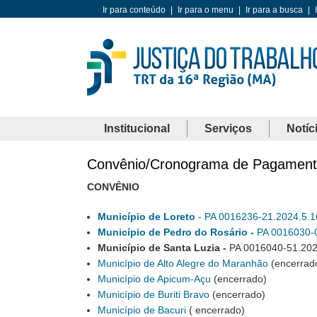
Ir para conteúdo
|
Ir para o menu
|
Ir para a busca
|
Institucional
Serviços
Notíc
Convênio/Cronograma de Pagament
CONVÊNIO
Município de Loreto
- PA 0016236-21.2024.5.
Município de Pedro do Rosário -
PA 0016030-0
Município de Santa Luzia -
PA 0016040-51.202
Município de Alto Alegre do Maranhão
(encerrad
Município de Apicum-Açu
(encerrado)
Município de Buriti Bravo
(encerrado)
Município de Bacuri
( encerrado)