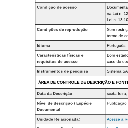
Condição de acesso
Documentaçã
na Lei n. 1
Lei n. 13.1
Condições de reprodução
Sem restri
termo de c
Idioma
Português
Características físicas e
Bom estado
requisitos de acesso
caso de doc
Instrumentos de pesquisa
Sistema SAP
ÁREA DE CONTROLE DE DESCRIÇÃO E FONT
Data da Descrição
sexta-feira
Nível de descrição / Espécie
Publicação 
Documental
Unidade Relacionada:
Acesse a Re