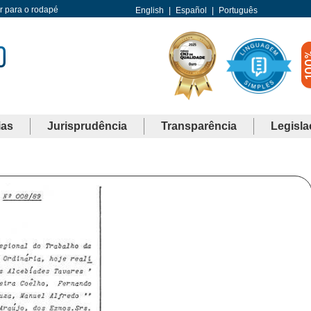
Ir para o rodapé
English
|
Español
|
Português
ias
Jurisprudência
Transparência
Legisla