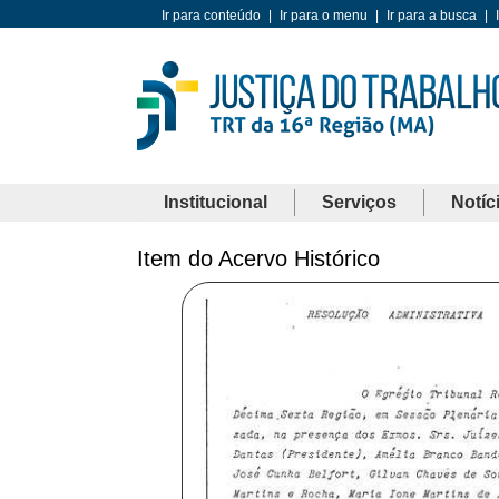
Ir para conteúdo
|
Ir para o menu
|
Ir para a busca
|
Institucional
Serviços
Notíc
Item do Acervo Histórico