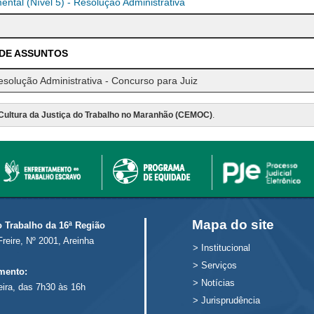
ntal (Nível 5) - Resolução Administrativa
 DE ASSUNTOS
solução Administrativa - Concurso para Juiz
Cultura da Justiça do Trabalho no Maranhão (CEMOC)
.
Mapa do site
o Trabalho da 16ª Região
Freire, Nº 2001, Areinha
>
Institucional
>
Serviços
mento:
>
Notícias
eira, das 7h30 às 16h
>
Jurisprudência