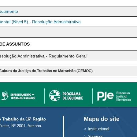
ocumento
ntal (Nível 5) - Resolução Administrativa
 DE ASSUNTOS
solução Administrativa - Regulamento Geral
Cultura da Justiça do Trabalho no Maranhão (CEMOC)
.
Mapa do site
o Trabalho da 16ª Região
Freire, Nº 2001, Areinha
>
Institucional
>
Serviços