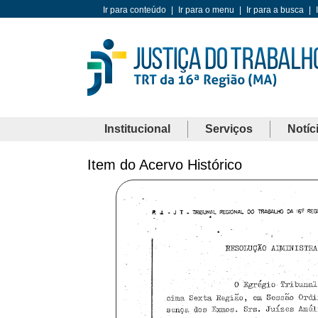
Ir para conteúdo
|
Ir para o menu
|
Ir para a busca
|
Institucional
Serviços
Notíc
Item do Acervo Histórico