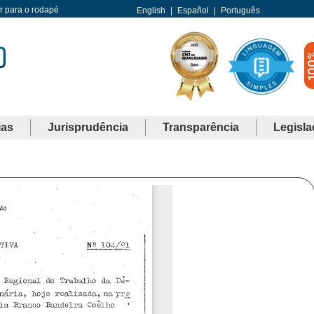
Ir para o rodapé
English
|
Español
|
Português
ias
Jurisprudência
Transparência
Legisla