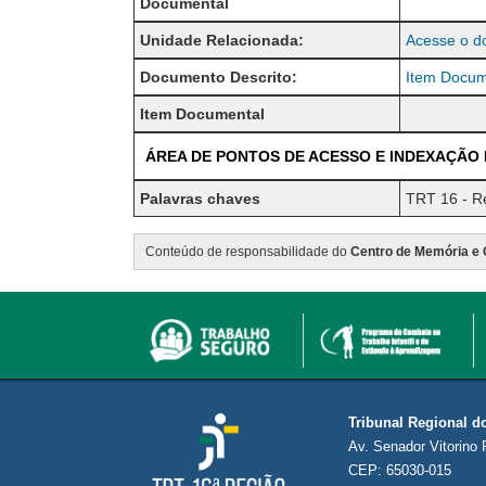
Documental
Unidade Relacionada:
Acesse o d
Documento Descrito:
Item Docume
Item Documental
ÁREA DE PONTOS DE ACESSO E INDEXAÇÃO
Palavras chaves
TRT 16 - Re
Conteúdo de responsabilidade do
Centro de Memória e 
Tribunal Regional d
Av. Senador Vitorino 
CEP: 65030-015