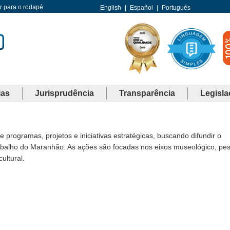
Ir para o rodapé
English
|
Español
|
Português
ias
Jurisprudência
Transparência
Legisla
 programas, projetos e iniciativas estratégicas, buscando difundir o
Trabalho do Maranhão. As ações são focadas nos eixos museológico, pes
ultural.